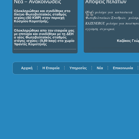
Ολοκληρώθηκε και συνδέθηκε στο
Όταν μιλάμε για κατασκευή
δίκτυο Φωτοβολταϊκός σταθμός
Φωτοβολταϊκών Σταθμών, μιλάμ
ισχύος:(60 KWP) στην περιοχή
Κοσμίου Κομοτηνής.
KAZENERGY, μιλάμε για ποιότητ
εγγύηση, σιγουριά.
Ολοκληρώθηκε απο την εταιρεία μας
με επιτυχία και συνδέθηκε με τη ΔΕΗ
ο νέος Φωτοβολταϊκός σταθμός
στέγης ισχύος: (9,89 kwp) στο χωρίο
Καζάκος Γεώ
Υφαντές Κομοτηνής
Αρχική
Η Εταιρεία
Υπηρεσίες
Νέα
Επικοινωνία