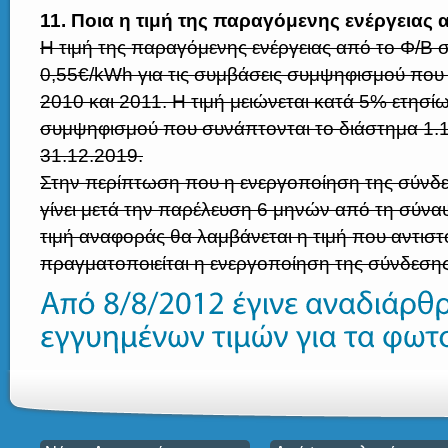
11. Ποια η τιμή της παραγόμενης ενέργειας
Η τιμή της παραγόμενης ενέργειας από το Φ/Β σ
0,55€/kWh για τις συμβάσεις συμψηφισμού που 
2010 και 2011. Η τιμή μειώνεται κατά 5% ετησίω
συμψηφισμού που συνάπτονται το διάστημα 1.1
31.12.2019.
Στην περίπτωση που η ενεργοποίηση της σύνδ
γίνει μετά την παρέλευση 6 μηνών από τη σύν
τιμή αναφοράς θα λαμβάνεται η τιμή που αντιστο
πραγματοποιείται η ενεργοποίηση της σύνδεση