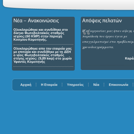
Ολοκληρώθηκε και συνδέθηκε στο
Η συνεργασίας μας ήταν άψογη, 
δίκτυο Φωτοβολταϊκός σταθμός
παράδοση του έργου έγινε με
ισχύος:(60 KWP) στην περιοχή
Κοσμίου Κομοτηνής.
επαγγελματισμό στα προβλεπόμ
χρονοδιαγράμματα.
Ολοκληρώθηκε απο την εταιρεία μας
με επιτυχία και συνδέθηκε με τη ΔΕΗ
ο νέος Φωτοβολταϊκός σταθμός
στέγης ισχύος: (9,89 kwp) στο χωρίο
Καράλ
Υφαντές Κομοτηνής
Αρχική
Η Εταιρεία
Υπηρεσίες
Νέα
Επικοινωνία